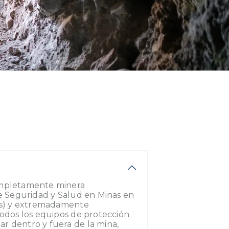
mpletamente minera
e Seguridad y Salud en Minas en
os) y extremadamente
odos los equipos de protección
zar dentro y fuera de la mina,