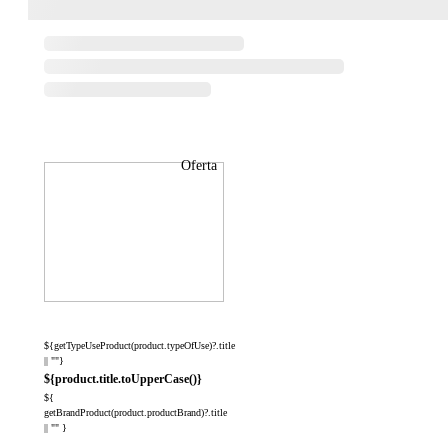
Oferta
${getTypeUseProduct(product.typeOfUse)?.title
|| ""}
${product.title.toUpperCase()}
${
getBrandProduct(product.productBrand)?.title
|| "" }