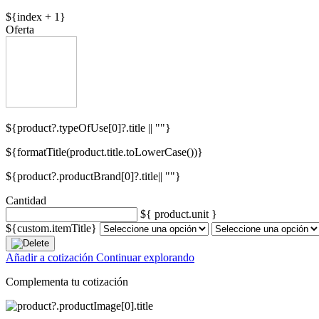
${index + 1}
Oferta
${product?.typeOfUse[0]?.title || ""}
${formatTitle(product.title.toLowerCase())}
${product?.productBrand[0]?.title|| ""}
Cantidad
${ product.unit }
${custom.itemTitle}
Añadir a cotización
Continuar explorando
Complementa tu cotización