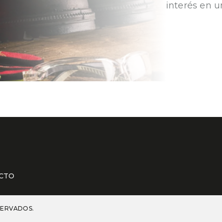
interés en u
PROTE
MSA R
MSA
CTO
SERVADOS.