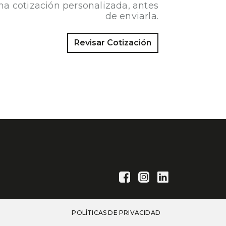
na cotización personalizada, antes
CTOR DE MENTÓN
Agregar
ETRÁCTIL
de enviarla.
Revisar Cotización
POLÍTICAS DE PRIVACIDAD