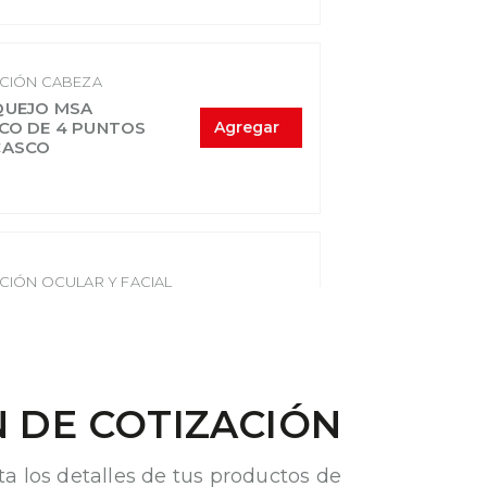
CIÓN CABEZA
QUEJO MSA
CO DE 4 PUNTOS
Agregar
CASCO
CIÓN OCULAR Y FACIAL
CTOR DE MENTÓN
Agregar
STÁNDAR
 DE COTIZACIÓN
CIÓN OCULAR Y FACIAL
ta los detalles de tus productos de