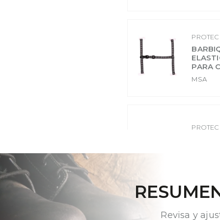
PROTEC
BARBI
ELASTI
PARA 
MSA
PROTEC
PROTE
MSA E
MSA
RESUMEN
PROTEC
Revisa y ajus