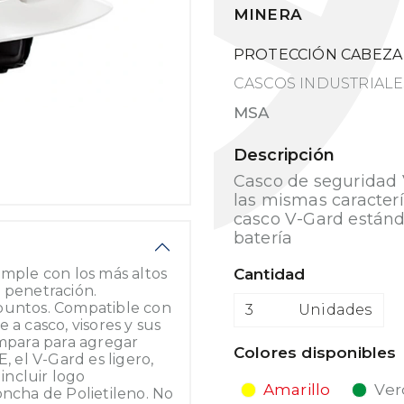
MINERA
PROTECCIÓN CABEZA
CASCOS INDUSTRIALE
MSA
Descripción
Casco de seguridad 
las mismas caracterí
casco V-Gard estánd
batería
umple con los más altos
Cantidad
 penetración.
 puntos. Compatible con
Unidades
 a casco, visores y sus
ampara para agregar
Colores disponibles
el V-Gard es ligero,
incluir logo
Amarillo
Ver
oncha de Polietileno. No