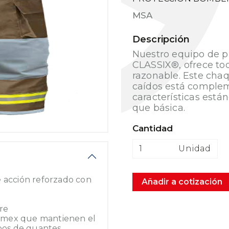
MSA
Descripción
Nuestro equipo de p
CLASSIX®, ofrece tod
razonable. Este cha
caídos está complem
características est
que básica.
Cantidad
Unidad
e acción reforzado con
Añadir a cotización
tre
omex que mantienen el
ipos de guantes