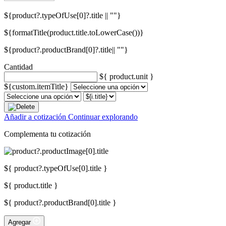
${product?.typeOfUse[0]?.title || ""}
${formatTitle(product.title.toLowerCase())}
${product?.productBrand[0]?.title|| ""}
Cantidad
${ product.unit }
${custom.itemTitle}
Añadir a cotización
Continuar explorando
Complementa tu cotización
${ product?.typeOfUse[0].title }
${ product.title }
${ product?.productBrand[0].title }
Agregar