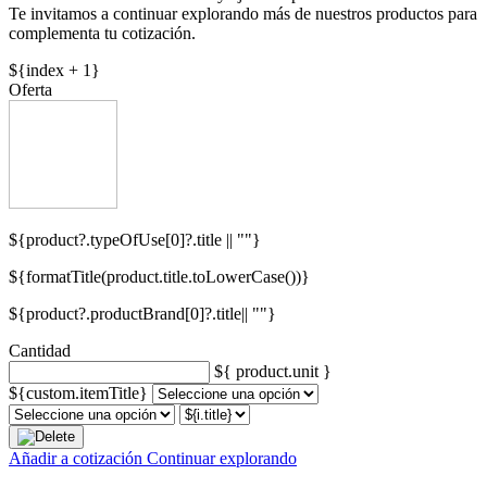
Te invitamos a continuar explorando más de nuestros productos para
complementa tu cotización.
${index + 1}
Oferta
${product?.typeOfUse[0]?.title || ""}
${formatTitle(product.title.toLowerCase())}
${product?.productBrand[0]?.title|| ""}
Cantidad
${ product.unit }
${custom.itemTitle}
Añadir a cotización
Continuar explorando