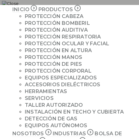
INICIO
PRODUCTOS
PROMOCIONES
PROTECCIÓN CABEZA
PROTECCIÓN BOMBERIL
${ITEM.TITLE}
INICIO
PROTECCIÓN AUDITIVA
CATEGORÍAS
PRODUCTOS
PROTECCIÓN RESPIRATORIA
PROTECCIÓN OCULAR Y FACIAL
NOSOTROS
${ITEM.TITLE}
PROTECCIÓN EN ALTURA
INDUSTRIAS
SUB CATEGORÍA 1
PROTECCIÓN MANOS
COTIZAR
PROTECCIÓN DE PIES
${ITEM.TITLE}
PROTECCIÓN CORPORAL
SUB CATEGORÍA 2
EQUIPOS ESPECIALIZADOS
ACCESORIOS DIELÉCTRICOS
PRODUCTOS
${ITEM.TITLE}
HERRAMIENTAS
MARCAS
SERVICIOS
TALLER AUTORIZADO
${ITEM.TITLE}
INSTALACIÓN EN TECHO Y CUBIERTA
DETECCIÓN DE GAS
EQUIPOS AUTÓNOMOS
NOSOTROS
INDUSTRIAS
BOLSA DE