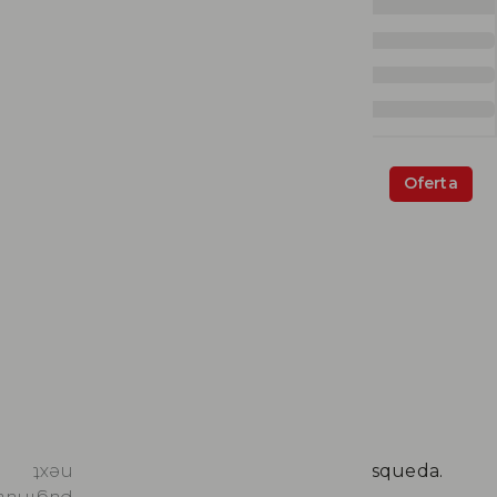
Oferta
${getTypeUseProduct(product.typeOfUse)?.title || ""}
${product.title.toUpperCase()}
${ getBrandProduct(product.productBrand)?.title || "" }
No se encontraron resultados para tu búsqueda.