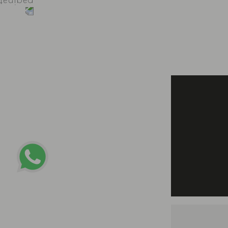
${ page }
NOSOTROS
BOLSA DE TRABAJO
CONTACTO
FRANKIMPORT © 2026. TODOS LOS DERECHOS RESERVADOS.
POLÍTICAS DE PRIVACIDAD