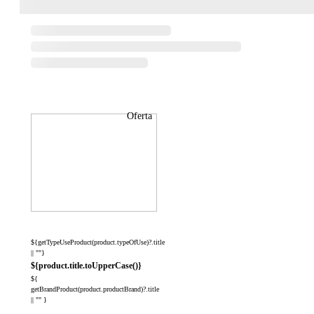
Oferta
${getTypeUseProduct(product.typeOfUse)?.title
|| ""}
${product.title.toUpperCase()}
${
getBrandProduct(product.productBrand)?.title
|| "" }