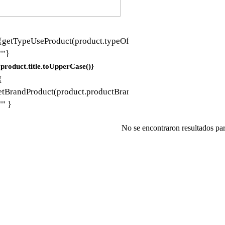
{getTypeUseProduct(product.typeOfUse)?.title
 ""}
{product.title.toUpperCase()}
{
etBrandProduct(product.productBrand)?.title
 "" }
No se encontraron resultados pa