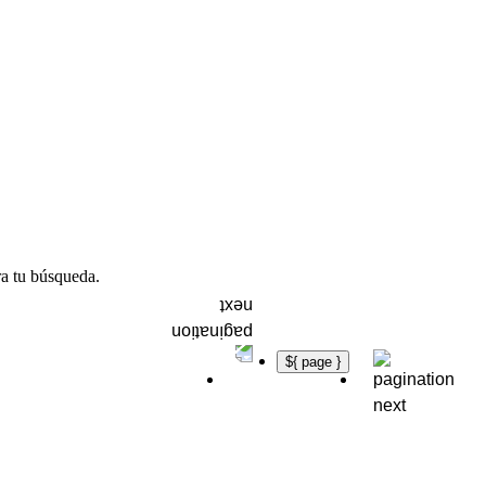
ra tu búsqueda.
${ page }