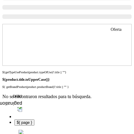
Oferta
${getTypeUseProduct(product.typeOfUse)?.title || ""}
${product.title.toUpperCase()}
${ getBrandProduct(product.productBrand)?.title || "" }
No se encontraron resultados para tu búsqueda.
${ page }