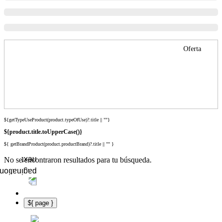
Oferta
${getTypeUseProduct(product.typeOfUse)?.title || ""}
${product.title.toUpperCase()}
${ getBrandProduct(product.productBrand)?.title || "" }
No se encontraron resultados para tu búsqueda.
${ page }