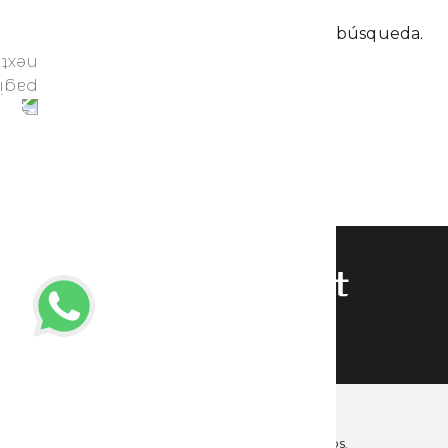
No se encontraron resultados para tu búsqueda.
${ page }
POLÍTICAS DE PRIVACIDAD
FRANKIMPORT © 2026. TODOS LOS DERECHOS RESERVADOS.