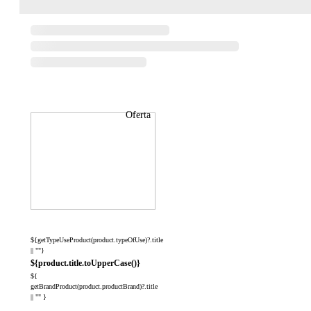
Oferta
${getTypeUseProduct(product.typeOfUse)?.title
|| ""}
${product.title.toUpperCase()}
${
getBrandProduct(product.productBrand)?.title
|| "" }