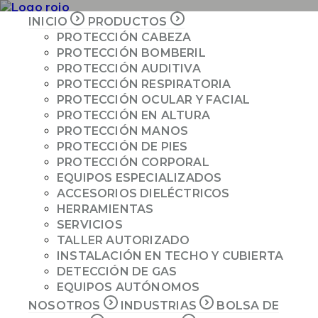
INICIO
PRODUCTOS
PROTECCIÓN CABEZA
PROTECCIÓN BOMBERIL
INICIO
PROTECCIÓN AUDITIVA
PRODUCTOS
PROTECCIÓN RESPIRATORIA
PROTECCIÓN OCULAR Y FACIAL
NOSOTROS
PROTECCIÓN EN ALTURA
INDUSTRIAS
PROTECCIÓN MANOS
COTIZAR
PROTECCIÓN DE PIES
PROTECCIÓN CORPORAL
EQUIPOS ESPECIALIZADOS
ACCESORIOS DIELÉCTRICOS
HERRAMIENTAS
Especificaciones técnicas
SERVICIOS
TALLER AUTORIZADO
Secadora multiusos para equipos bomberiles
INSTALACIÓN EN TECHO Y CUBIERTA
Fácil de usar, económico en consumo de energía
DETECCIÓN DE GAS
y ofrece alta confiabilidad del proceso.
EQUIPOS AUTÓNOMOS
Equipado con seis perchas especialmente
diseñadas que secan el equipo de protección y
NOSOTROS
INDUSTRIAS
BOLSA DE