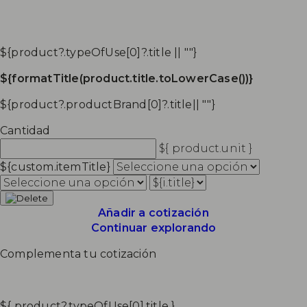
${product?.typeOfUse[0]?.title || ""}
${formatTitle(product.title.toLowerCase())}
${product?.productBrand[0]?.title|| ""}
Cantidad
${ product.unit }
${custom.itemTitle}
Añadir a cotización
Continuar explorando
Complementa tu cotización
${ product?.typeOfUse[0].title }