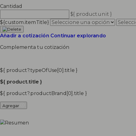
Cantidad
${ product.unit }
${custom.itemTitle}
Añadir a cotización
Continuar explorando
Complementa tu cotización
${ product?.typeOfUse[0].title }
${ product.title }
${ product?.productBrand[0].title }
Agregar