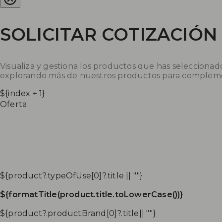
SOLICITAR COTIZACIÓN
Visualiza y gestiona los productos que has seleccionado 
explorando más de nuestros productos para complemen
${index + 1}
Oferta
${product?.typeOfUse[0]?.title || ""}
${formatTitle(product.title.toLowerCase())}
${product?.productBrand[0]?.title|| ""}