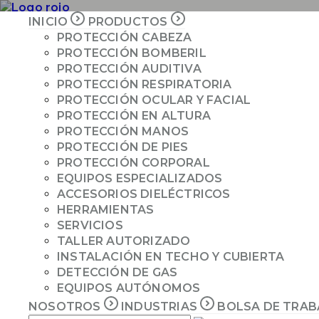
INICIO
PRODUCTOS
PROTECCIÓN CABEZA
PROTECCIÓN BOMBERIL
INICIO
PROTECCIÓN AUDITIVA
PRODUCTOS
PROTECCIÓN RESPIRATORIA
PROTECCIÓN OCULAR Y FACIAL
NOSOTROS
PROTECCIÓN EN ALTURA
INDUSTRIAS
PROTECCIÓN MANOS
COTIZAR
PROTECCIÓN DE PIES
PROTECCIÓN CORPORAL
EQUIPOS ESPECIALIZADOS
ACCESORIOS DIELÉCTRICOS
Especificaciones técnicas
HERRAMIENTAS
SERVICIOS
Los retenedores se acoplan únicamente a los respirad
TALLER AUTORIZADO
sostener prefiltros N95
INSTALACIÓN EN TECHO Y CUBIERTA
DETECCIÓN DE GAS
EQUIPOS AUTÓNOMOS
Normas de cumplimiento
NOSOTROS
INDUSTRIAS
BOLSA DE TRA