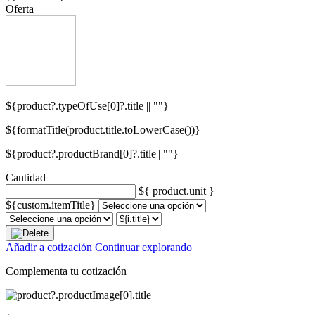
Oferta
${product?.typeOfUse[0]?.title || ""}
${formatTitle(product.title.toLowerCase())}
${product?.productBrand[0]?.title|| ""}
Cantidad
${ product.unit }
${custom.itemTitle}
Añadir a cotización
Continuar explorando
Complementa tu cotización