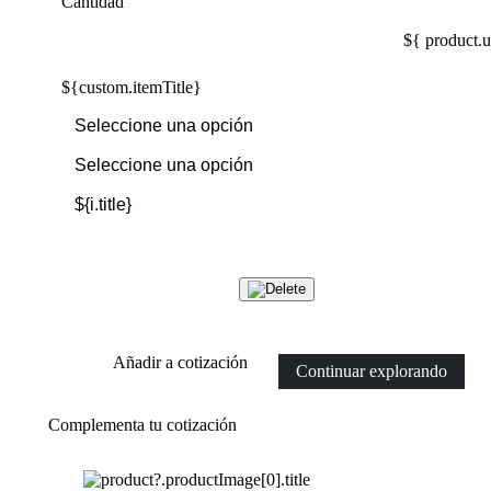
Cantidad
${ product.u
${custom.itemTitle}
Añadir a cotización
Continuar explorando
Complementa tu cotización