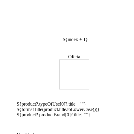
${index + 1}
Oferta
${product?.typeOfUse[0]?.title || ""}
${formatTitle(product.title.toLowerCase())}
${product?.productBrand[0]?.title|| ""}