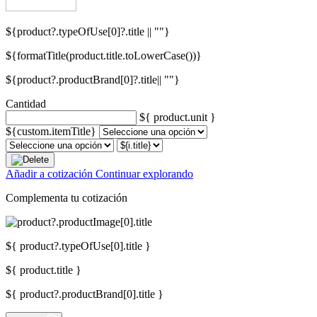
${product?.typeOfUse[0]?.title || ""}
${formatTitle(product.title.toLowerCase())}
${product?.productBrand[0]?.title|| ""}
Cantidad
${ product.unit }
${custom.itemTitle}
Añadir a cotización
Continuar explorando
Complementa tu cotización
${ product?.typeOfUse[0].title }
${ product.title }
${ product?.productBrand[0].title }