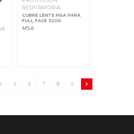
PROTECCIÓN
RESPIRATORIA
CUBRE LENTE MSA PARA
FULL FACE 3200
MSA
VA
4
5
6
7
8
9