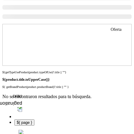
Oferta
${getTypeUseProduct(product.typeOfUse)?.title || ""}
${product.title.toUpperCase()}
${ getBrandProduct(product.productBrand)?.title || "" }
No se encontraron resultados para tu búsqueda.
${ page }