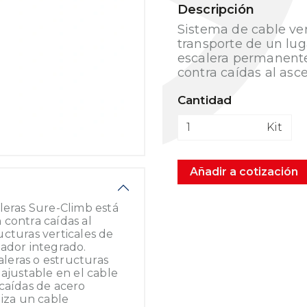
Descripción
Sistema de cable vert
transporte de un luga
escalera permanent
contra caídas al asc
Cantidad
Kit
Añadir a cotización
leras Sure-Climb está
 contra caídas al
cturas verticales de
uador integrado.
caleras o estructuras
 ajustable en el cable
caídas de acero
liza un cable