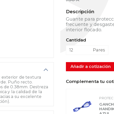
Descripción
Guante para protecc
frecuente y desgaste
interior flocado.
Cantidad
Pares
Añadir a cotización
 exterior de textura
Complementa tu cot
erde. Puño recto.
os de 0.38mm. Destreza
ca y la calidad de la
racias a su excelente
PROTEC
ión).
GANCH
HANDI
AZUL