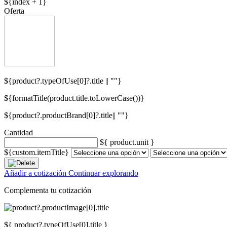
${index + 1}
Oferta
${product?.typeOfUse[0]?.title || ""}
${formatTitle(product.title.toLowerCase())}
${product?.productBrand[0]?.title|| ""}
Cantidad
${ product.unit }
${custom.itemTitle}
Añadir a cotización
Continuar explorando
Complementa tu cotización
${ product?.typeOfUse[0].title }