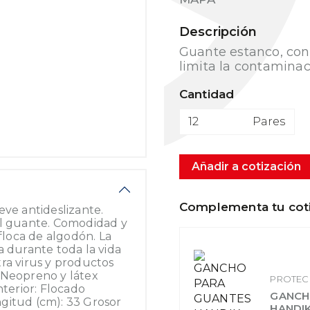
Descripción
Guante estanco, con
limita la contaminac
Cantidad
Pares
Añadir a cotización
Complementa tu cot
eve antideslizante.
 del guante. Comodidad y
 floca de algodón. La
a durante toda la vida
ra virus y productos
 Neopreno y látex
PROTEC
nterior: Flocado
GANCH
gitud (cm): 33 Grosor
HANDI