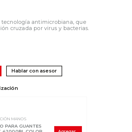
 tecnología antimicrobiana, que
ión cruzada por virus y bacterias.
Hablar con asesor
ización
CIÓN MANOS
O PARA GUANTES
K 42000BL COLOR
Agregar