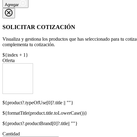
Agregar
SOLICITAR COTIZACIÓN
Visualiza y gestiona los productos que has seleccionado para tu cotiza
complementa tu cotización.
${index + 1}
Oferta
${product?.typeOfUse[0]?.title || ""}
${formatTitle(product.title.toLowerCase())}
${product?.productBrand[0]?.title|| ""}
Cantidad