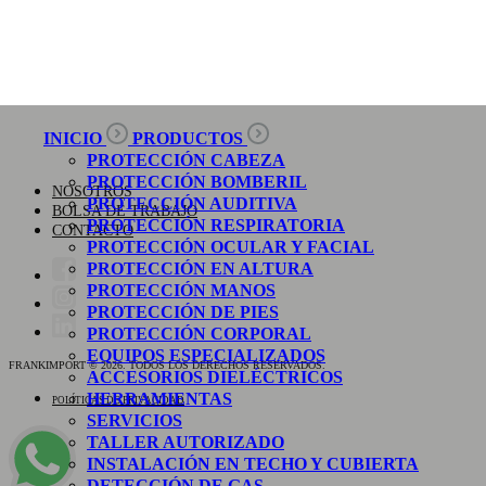
INICIO
PRODUCTOS
PROTECCIÓN CABEZA
PROTECCIÓN BOMBERIL
NOSOTROS
PROTECCIÓN AUDITIVA
BOLSA DE TRABAJO
PROTECCIÓN RESPIRATORIA
CONTACTO
PROTECCIÓN OCULAR Y FACIAL
PROTECCIÓN EN ALTURA
PROTECCIÓN MANOS
PROTECCIÓN DE PIES
PROTECCIÓN CORPORAL
EQUIPOS ESPECIALIZADOS
FRANKIMPORT © 2026. TODOS LOS DERECHOS RESERVADOS.
ACCESORIOS DIELÉCTRICOS
HERRAMIENTAS
POLÍTICAS DE PRIVACIDAD
SERVICIOS
TALLER AUTORIZADO
INSTALACIÓN EN TECHO Y CUBIERTA
DETECCIÓN DE GAS