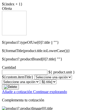
${index + 1}
Oferta
${product?.typeOfUse[0]?.title || ""}
${formatTitle(product.title.toLowerCase())}
${product?.productBrand[0]?.title|| ""}
Cantidad
${ product.unit }
${custom.itemTitle}
Añadir a cotización
Continuar explorando
Complementa tu cotización