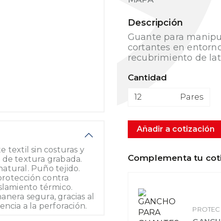
Descripción
Guante para manipul
cortantes en entorno
recubrimiento de lat
Cantidad
Pares
Añadir a cotización
 textil sin costuras y
Complementa tu cot
or de textura grabada.
atural. Puño tejido.
 protección contra
slamiento térmico.
nera segura, gracias al
ncia a la perforación.
PROTEC