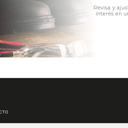
Revisa y ajus
interés en u
CTO