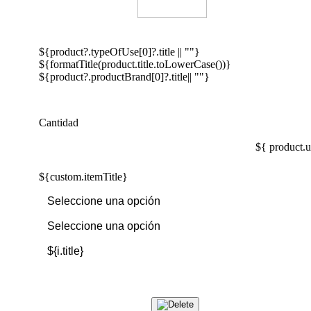
${product?.typeOfUse[0]?.title || ""}
${formatTitle(product.title.toLowerCase())}
${product?.productBrand[0]?.title|| ""}
Cantidad
${ product.u
${custom.itemTitle}