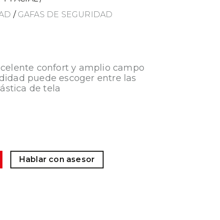
DAD
/
GAFAS DE SEGURIDAD
excelente confort y amplio campo
odidad puede escoger entre las
lástica de tela
Hablar con asesor