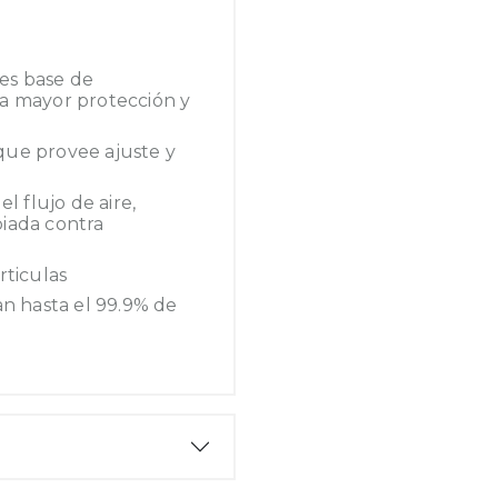
es base de
a mayor protección y
que provee ajuste y
l flujo de aire,
iada contra
rticulas
an hasta el 99.9% de