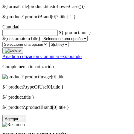
${formatTitle(product.title.toLowerCase())}
${product?.productBrand[0]?.title|| ""}
Cantidad
${ product.unit }
${custom.itemTitle}
Añadir a cotización
Continuar explorando
Complementa tu cotización
${ product?.typeOfUse[0].title }
${ product.title }
${ product?.productBrand[0].title }
Agregar