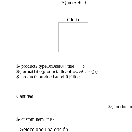
${index + 1}
Oferta
${product?.typeOfUse[0]?.title || ""}
${formatTitle(product.title.toLowerCase())}
${product?.productBrand[0]?.title|| ""}
Cantidad
${ product.u
${custom.itemTitle}