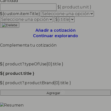
Cantidad
${ product.unit }
${custom.itemTitle}
Añadir a cotización
Continuar explorando
Complementa tu cotización
${ product?.typeOfUse[0].title }
${ product.title }
${ product?.productBrand[0].title }
Agregar