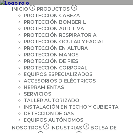
INICIO
PRODUCTOS
PROTECCIÓN CABEZA
PROTECCIÓN BOMBERIL
INICIO
PROTECCIÓN AUDITIVA
PRODUCTOS
PROTECCIÓN RESPIRATORIA
PROTECCIÓN OCULAR Y FACIAL
NOSOTROS
PROTECCIÓN EN ALTURA
INDUSTRIAS
PROTECCIÓN MANOS
COTIZAR
PROTECCIÓN DE PIES
PROTECCIÓN CORPORAL
EQUIPOS ESPECIALIZADOS
ACCESORIOS DIELÉCTRICOS
Especificaciones técnicas
HERRAMIENTAS
SERVICIOS
Casco V-Gard Tipo I y modelo safari. Cumple con los
TALLER AUTORIZADO
más altos niveles de protección contra impacto y
INSTALACIÓN EN TECHO Y CUBIERTA
penetración. Suspención con exclusivo ajuste de 4
DETECCIÓN DE GAS
puntos. Compatible con la protección auditiva MSA
EQUIPOS AUTÓNOMOS
incorporable a casco, visores y sus respectivos soportes.
NOSOTROS
INDUSTRIAS
BOLSA DE
Moldeado en HDPE, el V-Gard es ligero, cómodo y de