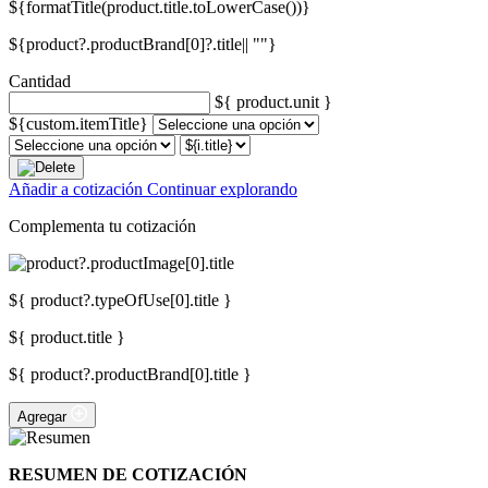
${formatTitle(product.title.toLowerCase())}
${product?.productBrand[0]?.title|| ""}
Cantidad
${ product.unit }
${custom.itemTitle}
Añadir a cotización
Continuar explorando
Complementa tu cotización
${ product?.typeOfUse[0].title }
${ product.title }
${ product?.productBrand[0].title }
Agregar
RESUMEN DE COTIZACIÓN