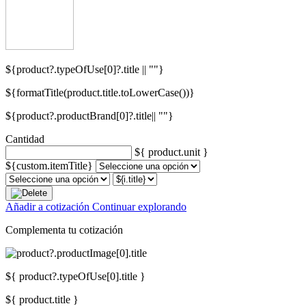
${product?.typeOfUse[0]?.title || ""}
${formatTitle(product.title.toLowerCase())}
${product?.productBrand[0]?.title|| ""}
Cantidad
${ product.unit }
${custom.itemTitle}
Añadir a cotización
Continuar explorando
Complementa tu cotización
${ product?.typeOfUse[0].title }
${ product.title }