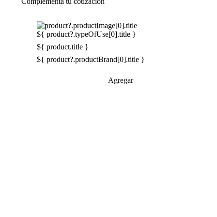
Complementa tu cotización
${ product?.typeOfUse[0].title }
${ product.title }
${ product?.productBrand[0].title }
Agregar