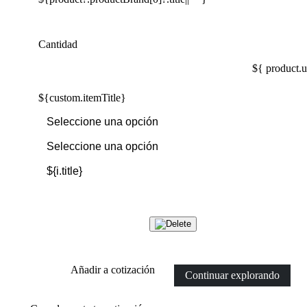
Cantidad
${ product.u
${custom.itemTitle}
Añadir a cotización
Continuar explorando