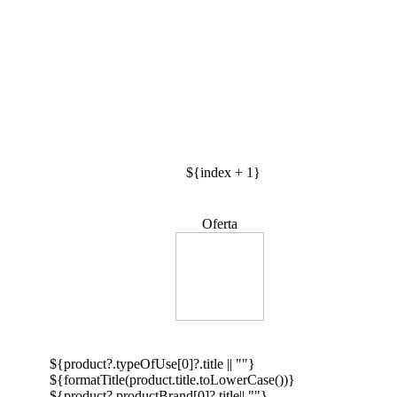
${index + 1}
Oferta
${product?.typeOfUse[0]?.title || ""}
${formatTitle(product.title.toLowerCase())}
${product?.productBrand[0]?.title|| ""}