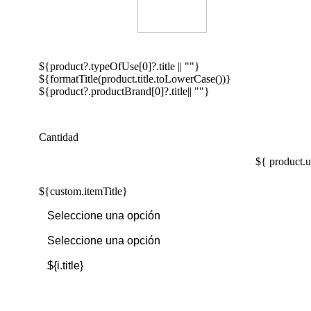
${product?.typeOfUse[0]?.title || ""}
${formatTitle(product.title.toLowerCase())}
${product?.productBrand[0]?.title|| ""}
Cantidad
${ product.u
${custom.itemTitle}