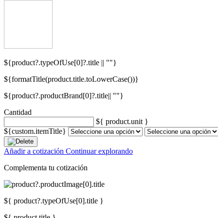
${product?.typeOfUse[0]?.title || ""}
${formatTitle(product.title.toLowerCase())}
${product?.productBrand[0]?.title|| ""}
Cantidad
${ product.unit }
${custom.itemTitle}
Añadir a cotización
Continuar explorando
Complementa tu cotización
${ product?.typeOfUse[0].title }
${ product.title }