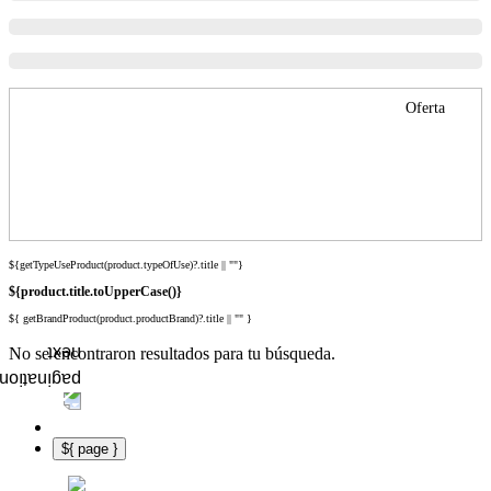
Oferta
${getTypeUseProduct(product.typeOfUse)?.title || ""}
${product.title.toUpperCase()}
${ getBrandProduct(product.productBrand)?.title || "" }
No se encontraron resultados para tu búsqueda.
${ page }